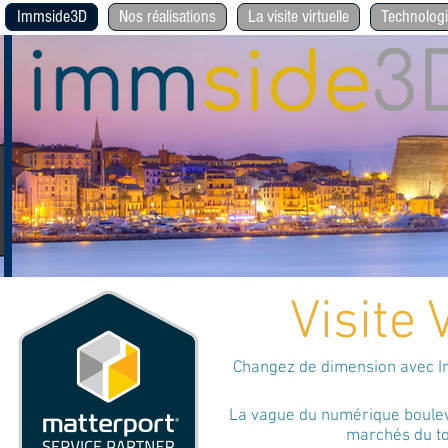
Immside3D
Nos réalisations
La visite virtuelle
Technolo
Visite 
Changez de dimension avec Im
La vague du numérique bouleverse l'ensembl
marchés du to